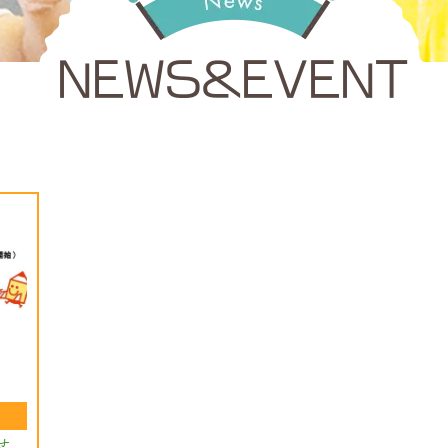
NEWS&EVENT
せ